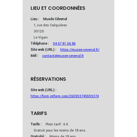
LIEU ET COORDONNÉES
Lieu :
Musée Cévenol
1, rue des Calquières
30120
Le Vigan
Téléphone :
04 67 81 06 86
Site web (URL) :
https://musee-cevenol.fr/
Mél :
contact@musee-cevenol.fr
RÉSERVATIONS
Site web (URL) :
https://form.jotform.com/260593745599374
TARIFS
Tarifs :
Plein tarif : 6 €.
Gratuit pour les moins de 18 ans.
Gratuité :
Moins de 18 ans