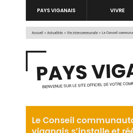
PAYS VIGANAIS
VIVRE
Accueil
>
Actualités
>
Vie intercommunale
>
Le Conseil communaut
PAYS VIG
SITE OFFICIEL DE VOTRE C
BIENVENUE SUR LE
Le Conseil communauta
viganais s’installe et ré