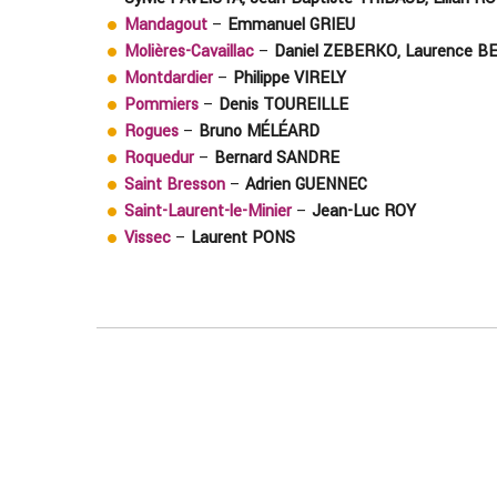
Mandagout
–
Emmanuel GRIEU
Molières-Cavaillac
–
Daniel ZEBERKO, Laurence BE
Montdardier
–
Philippe VIRELY
Pommiers
–
Denis TOUREILLE
Rogues
–
Bruno MÉLÉARD
Roquedur
–
Bernard SANDRE
Saint Bresson
–
Adrien GUENNEC
Saint-Laurent-le-Minier
–
Jean-Luc ROY
Vissec
–
Laurent PONS