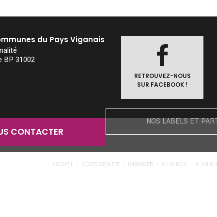
mmunes du Pays Viganais
alité
re BP 31002
RETROUVEZ-NOUS
SUR FACEBOOK !
NOS LABELS ET PAR
US CONTACTER
ACCUEIL
ACCESSIBILITÉ
IMPRIMER
FLUX RSS
PLAN DU