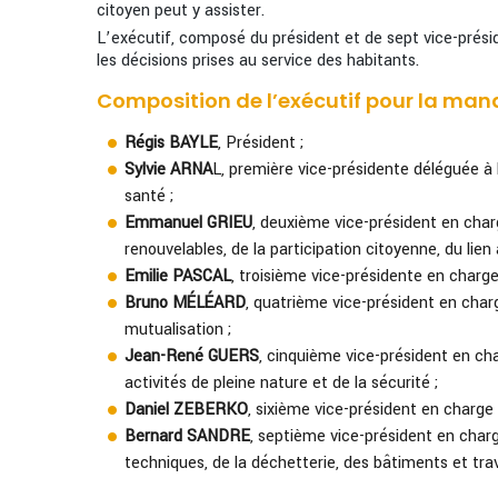
citoyen peut y assister.
L’exécutif, composé du président et de sept vice-prési
les décisions prises au service des habitants.
Composition de l’exécutif pour la man
Régis BAYLE
, Président ;
Sylvie ARNA
L, première vice-présidente déléguée à l’
santé ;
Emmanuel GRIEU
, deuxième vice-président en char
renouvelables, de la participation citoyenne, du l
Emilie PASCAL
, troisième vice-présidente en charge 
Bruno MÉLÉARD
, quatrième vice-président en cha
mutualisation ;
Jean-René GUERS
, cinquième vice-président en ch
activités de pleine nature et de la sécurité ;
Daniel ZEBERKO
, sixième vice-président en charge
Bernard SANDRE
, septième vice-président en charge
techniques, de la déchetterie, des bâtiments et tra