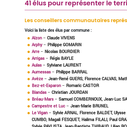
41 élus pour représenter le terr
Les conseillers communautaires repré
Voici la liste des élus par commune :
Alzon
–
Claude VIVENS
Arphy
–
Philippe GOMARIN
Arre
–
Nicolas BOURDIER
Arrigas
–
Régis BAYLE
Aulas
–
Sylviane LAURENT
Aumessas
–
Philippe BARRAL
Avèze
–
Jean-René GUERS, Florence CALVAS, Mat
Bez-et-Esparon
–
Romaric CASTOR
Blandas
–
Christian JOURDAN
Bréau-Mars
–
Samuel COMBERNOUX, Jean-Luc S
Campestre et Luc
–
Jean-Marie BRUNEL
Le Vigan
–
Sylvie ARNAL
,
Florence BALDET, Ulysse
CUMBO, Magali FESQUET, Halima FILALI, Paul GRA
Sylvie PAVLISTA, Jean-Baptiste THIBAUD, Lilian